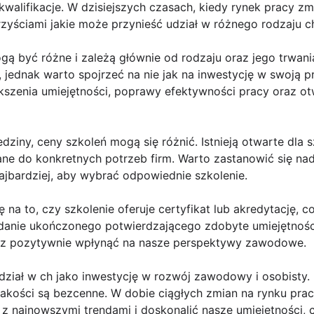
kwalifikacje. W dzisiejszych czasach, kiedy rynek pracy zm
zyściami jakie może przynieść udział w różnego rodzaju c
ą być różne i zależą głównie od rodzaju oraz jego trwania.
jednak warto spojrzeć na nie jak na inwestycję w swoją p
kszenia umiejętności, poprawy efektywności pracy oraz o
edziny, ceny szkoleń mogą się różnić. Istnieją otwarte dla
e do konkretnych potrzeb firm. Warto zastanowić się nad 
jbardziej, aby wybrać odpowiednie szkolenie.
 na to, czy szkolenie oferuje certyfikat lub akredytację
adanie ukończonego potwierdzającego zdobyte umiejętnoś
az pozytywnie wpłynąć na nasze perspektywy zawodowe.
ział w ch jako inwestycję w rozwój zawodowy i osobisty.
jakości są bezcenne. W dobie ciągłych zmian na rynku pra
z najnowszymi trendami i doskonalić nasze umiejętności, 