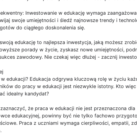
sekwentny: Inwestowanie w edukację wymaga zaangażowania
wijaj swoje umiejętności i śledź najnowsze trendy i techno
gotów do ciągłego doskonalenia się.
woją edukację to najlepsza inwestycja, jaką możesz zrobić 
wyższe porady w życie, zyskasz nowe umiejętności, podnie
ukces zawodowy. Nie czekaj więc dłużej - zacznij inwestow
ej
 edukacji? Edukacja odgrywa kluczową rolę w życiu każd
ków do pracy w edukacji jest niezwykle istotny. Kto wię
dać idealny kandydat?
zaznaczyć, że praca w edukacji nie jest przeznaczona dla
wce edukacyjnej, powinny być nie tylko fachowo przygoto
iowe. Praca z uczniami wymaga cierpliwości, empatii, zd
.