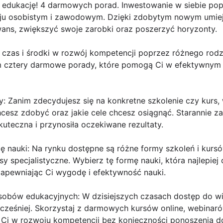
 edukację! 4 darmowych porad. Inwestowanie w siebie popr
ju osobistym i zawodowym. Dzięki zdobytym nowym umie
ans, zwiększyć swoje zarobki oraz poszerzyć horyzonty.
czas i środki w rozwój kompetencji poprzez różnego rodz
m cztery darmowe porady, które pomogą Ci w efektywnym
eby: Zanim zdecydujesz się na konkretne szkolenie czy kurs
hcesz zdobyć oraz jakie cele chcesz osiągnąć. Starannie za
kuteczna i przynosiła oczekiwane rezultaty.
 nauki: Na rynku dostępne są różne formy szkoleń i kursów
rsy specjalistyczne. Wybierz tę formę nauki, która najlepi
apewniając Ci wygodę i efektywność nauki.
obów edukacyjnych: W dzisiejszych czasach dostęp do wied
 wcześniej. Skorzystaj z darmowych kursów online, webina
 Ci w rozwoju kompetencji bez konieczności ponoszenia 