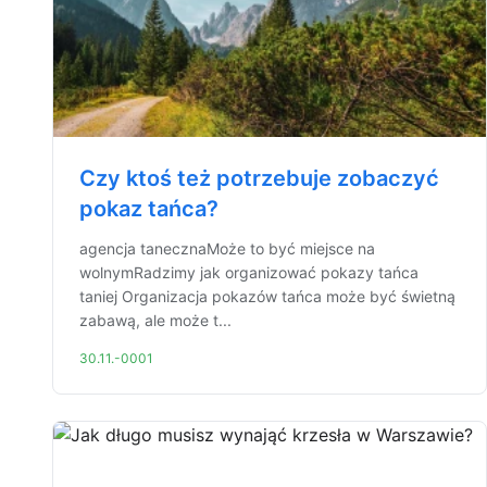
Czy ktoś też potrzebuje zobaczyć
pokaz tańca?
agencja tanecznaMoże to być miejsce na
wolnymRadzimy jak organizować pokazy tańca
taniej Organizacja pokazów tańca może być świetną
zabawą, ale może t...
30.11.-0001