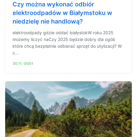
Czy można wykonać odbiór
elektroodpadów w Białymstoku w
niedzielę nie handlową?
elektroodpady gdzie oddać białystokW roku 2025
możemy liczyć naCzy 2025 będzie dobry dla ogób
które chcą bezpłatnie odbierać sprzęt do utylizacji? W
c...
30.11.-0001