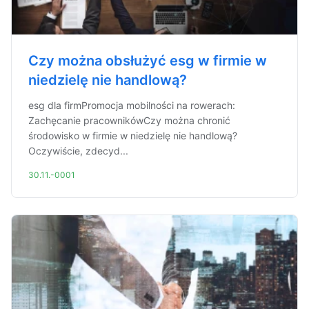
Czy można obsłużyć esg w firmie w
niedzielę nie handlową?
esg dla firmPromocja mobilności na rowerach:
Zachęcanie pracownikówCzy można chronić
środowisko w firmie w niedzielę nie handlową?
Oczywiście, zdecyd...
30.11.-0001