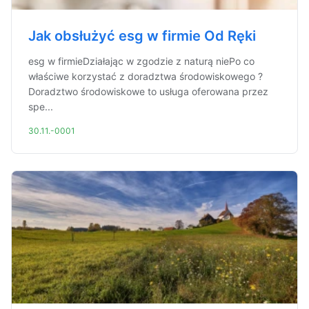
Jak obsłużyć esg w firmie Od Ręki
esg w firmieDziałając w zgodzie z naturą niePo co
właściwe korzystać z doradztwa środowiskowego ?
Doradztwo środowiskowe to usługa oferowana przez
spe...
30.11.-0001