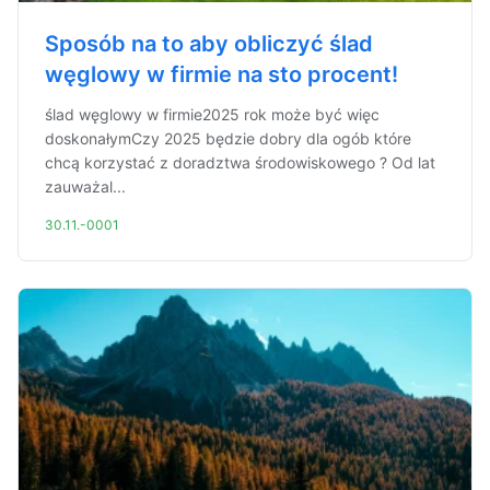
Sposób na to aby obliczyć ślad
węglowy w firmie na sto procent!
ślad węglowy w firmie2025 rok może być więc
doskonałymCzy 2025 będzie dobry dla ogób które
chcą korzystać z doradztwa środowiskowego ? Od lat
zauważal...
30.11.-0001