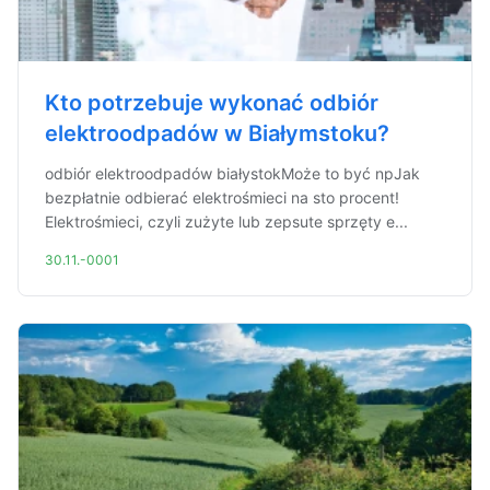
Kto potrzebuje wykonać odbiór
elektroodpadów w Białymstoku?
odbiór elektroodpadów białystokMoże to być npJak
bezpłatnie odbierać elektrośmieci na sto procent!
Elektrośmieci, czyli zużyte lub zepsute sprzęty e...
30.11.-0001