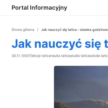
Portal Informacyjny
Strona główna
/
Jak nauczyć się tańca - stawka godzinow
Jak nauczyć się 
30.11.-0001
|
lekcje tańca
nauka tańca
studio tańca
szkoła tań