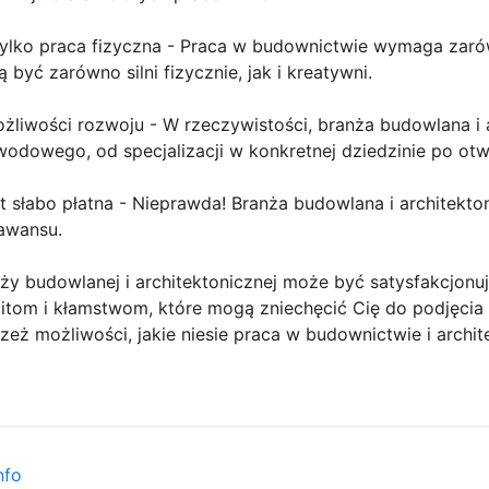
ylko praca fizyczna - Praca w budownictwie wymaga zarówn
być zarówno silni fizycznie, jak i kreatywni.
liwości rozwoju - W rzeczywistości, branża budowlana i a
odowego, od specjalizacji w konkretnej dziedzinie po otwa
t słabo płatna - Nieprawda! Branża budowlana i architekto
awansu.
y budowlanej i architektonicznej może być satysfakcjonuj
mitom i kłamstwom, które mogą zniechęcić Cię do podjęcia
zeż możliwości, jakie niesie praca w budownictwie i archit
nfo