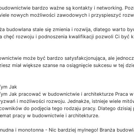
w budownictwie bardzo ważne są kontakty i networking. Po
ele nowych możliwości zawodowych i przyspieszyć rozwój
nża budowlana stale się zmienia i rozwija, dlatego warto 
ła chęć rozwoju i podnoszenia kwalifikacji pozwoli Ci być
nictwie może być bardzo satysfakcjonująca, ale jednocz
sz miał większe szanse na osiągnięcie sukcesu w tej dzied
Tym Jak
ym Jak pracować w budownictwie i architekturze Praca w
 wyzwań i możliwości rozwoju. Jednakże, istnieje wiele mit
cowników do podjęcia tego rodzaju pracy. Dlatego dzisiaj 
mat pracy w budownictwie i architekturze.
 nudna i monotonna - Nic bardziej mylnego! Branża budowla