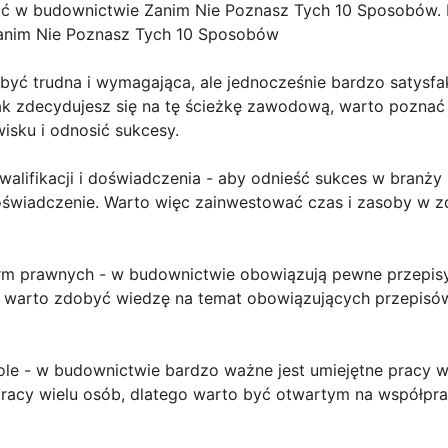
ć w budownictwie Zanim Nie Poznasz Tych 10 Sposobów. 
anim Nie Poznasz Tych 10 Sposobów
yć trudna i wymagająca, ale jednocześnie bardzo satysfa
dnak zdecydujesz się na tę ścieżkę zawodową, warto pozn
isku i odnosić sukcesy.
walifikacji i doświadczenia - aby odnieść sukces w branż
doświadczenie. Warto więc zainwestować czas i zasoby w 
rm prawnych - w budownictwie obowiązują pewne przepisy
o warto zdobyć wiedzę na temat obowiązujących przepisów
ole - w budownictwie bardzo ważne jest umiejętne pracy w
cy wielu osób, dlatego warto być otwartym na współprac