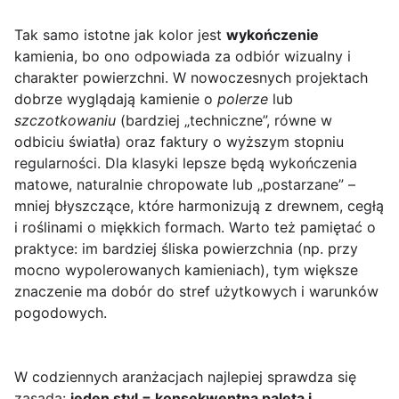
Tak samo istotne jak kolor jest
wykończenie
kamienia, bo ono odpowiada za odbiór wizualny i
charakter powierzchni. W nowoczesnych projektach
dobrze wyglądają kamienie o
polerze
lub
szczotkowaniu
(bardziej „techniczne”, równe w
odbiciu światła) oraz faktury o wyższym stopniu
regularności. Dla klasyki lepsze będą wykończenia
matowe, naturalnie chropowate lub „postarzane” –
mniej błyszczące, które harmonizują z drewnem, cegłą
i roślinami o miękkich formach. Warto też pamiętać o
praktyce: im bardziej śliska powierzchnia (np. przy
mocno wypolerowanych kamieniach), tym większe
znaczenie ma dobór do stref użytkowych i warunków
pogodowych.
W codziennych aranżacjach najlepiej sprawdza się
zasada:
jeden styl = konsekwentna paleta i