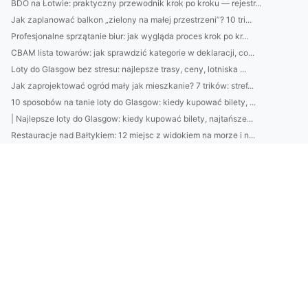
BDO na Łotwie: praktyczny przewodnik krok po kroku — rejestr...
Jak zaplanować balkon „zielony na małej przestrzeni”? 10 tri...
Profesjonalne sprzątanie biur: jak wygląda proces krok po kr...
CBAM lista towarów: jak sprawdzić kategorie w deklaracji, co...
Loty do Glasgow bez stresu: najlepsze trasy, ceny, lotniska ...
Jak zaprojektować ogród mały jak mieszkanie? 7 trików: stref...
10 sposobów na tanie loty do Glasgow: kiedy kupować bilety, ...
| Najlepsze loty do Glasgow: kiedy kupować bilety, najtańsze...
Restauracje nad Bałtykiem: 12 miejsc z widokiem na morze i n...
Najczęstsze błędy firm przy sprzątaniu biur: jak ich uniknąć...
Jak skutecznie sprzątać mieszkanie krok po kroku: plan 60-mi...
7 kroków do wyboru mebli biurowych: ergonomia, materiały i u...
Kamienie do ogrodu: jak dobrać rodzaj i kolor do stylu (nowo...
Jak oszczędzać 300 zł miesięcznie bez wyrzeczeń: 7 prostych ...
Jak czytać sprawozdania NWIS krok po kroku: co oznaczają sym...
Trendy urody 2026: 7 zabiegów i kosmetyków, które działają b...
Porównanie sklepów internetowych: jak wybrać między ceną, do...
Nowoczesne ogrody na małej działce: układ ścieżek, dobór roś...
Ogród w 7 krokach: jak zaplanować rabaty, ścieżki i oświetle...