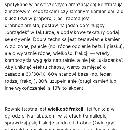
spotykane w nowoczesnych aranżacjach) kontrastują
z matowymi otoczakami czy łamanym kamieniem, ale
klucz tkwi w proporcji: jeśli rabata jest
drobnoziarnista, postaw na jeden dominujący
„porządek” w fakturze, a dodatkowe tekstury dodaj
selektywnie. Dobrą techniką jest zestawianie kamieni
w zbliżonej palecie (np. różne odcienie beżu i piasku),
ale o wyraźnie różnej wielkości frakcji — wtedy
kompozycja wygląda naturalnie, a nie jak „układanka”.
Aby uniknąć efektu chaosu, warto pamiętać o
zasadzie 60/30/10: 60% stanowi baza (np. jeden
rodzaj frakcji), 30% uzupełnienie (drugi kamień lub
inne wykończenie), a 10% to akcent.
Równie istotna jest
wielkość frakcji
i jej funkcja w
ogrodzie. Na rabatach i w strefach tła najlepiej
sprawdzają się frakcje średnie i drobne (żwir, gryf,
otoczaki o mniejszych wymiarach), bo układają się