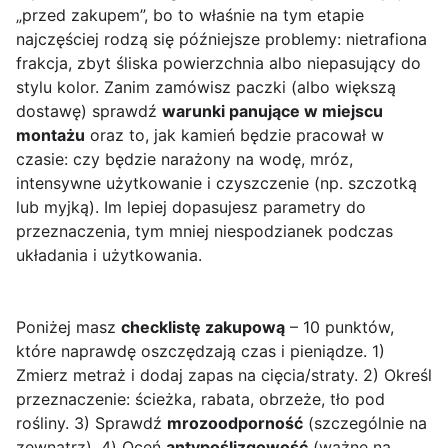
„przed zakupem”, bo to właśnie na tym etapie
najczęściej rodzą się późniejsze problemy: nietrafiona
frakcja, zbyt śliska powierzchnia albo niepasujący do
stylu kolor. Zanim zamówisz paczki (albo większą
dostawę) sprawdź
warunki panujące w miejscu
montażu
oraz to, jak kamień będzie pracował w
czasie: czy będzie narażony na wodę, mróz,
intensywne użytkowanie i czyszczenie (np. szczotką
lub myjką). Im lepiej dopasujesz parametry do
przeznaczenia, tym mniej niespodzianek podczas
układania i użytkowania.
Poniżej masz
checklistę zakupową
– 10 punktów,
które naprawdę oszczędzają czas i pieniądze. 1)
Zmierz metraż i dodaj zapas na cięcia/straty. 2) Określ
przeznaczenie: ścieżka, rabata, obrzeże, tło pod
rośliny. 3) Sprawdź
mrozoodporność
(szczególnie na
zewnątrz). 4) Oceń
antypoślizgowość
(ważne na