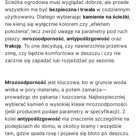
Ścieżka ogrodowa musi wyglądać dobrze, ale przede
wszystkim ma być
bezpieczna i trwała
w codziennym
użytkowaniu. Dlatego wybierając
kamienie na ścieżki
,
nie kieruj się wyłącznie kolorem czy „efektem
położenia”, lecz zwróć uwagę na parametry pod ruch
pieszy:
mrozoodporność
,
antypoślizgowość
oraz
frakcję
. To one decydują, czy nawierzchnia przetrwa
zimę, czy będzie komfortowa w deszczu i czy nie
zacznie się zapadać lub rozjeżdżać po sezonie.
Mrozoodporność
jest kluczowa, bo w gruncie woda
wnika w pory materiału, a potem zamarza—
prowadząc do pękania i łuszczenia. Najbezpieczniej
wybierać kamień o wysokiej klasie mrozoodporności
(jeśli producent podaje parametry w specyfikacji). Z
kolei
antypoślizgowość
ma znaczenie szczególnie na
podejściach do domu, w okolicy bramy i wszędzie
tam, gdzie spada rosę i pojawia się błoto po deszczu.