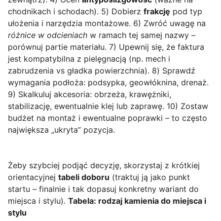
chodnikach i schodach). 5) Dobierz
frakcję
pod typ
ułożenia i narzędzia montażowe. 6) Zwróć uwagę na
różnice w odcieniach
w ramach tej samej nazwy –
porównuj partie materiału. 7) Upewnij się, że faktura
jest kompatybilna z pielęgnacją (np. mech i
zabrudzenia vs gładka powierzchnia). 8) Sprawdź
wymagania podłoża: podsypka, geowłóknina, drenaż.
9) Skalkuluj akcesoria: obrzeża, krawężniki,
stabilizację, ewentualnie klej lub zaprawę. 10) Zostaw
budżet na montaż i ewentualne poprawki – to często
największa „ukryta” pozycja.
Żeby szybciej podjąć decyzję, skorzystaj z krótkiej
orientacyjnej
tabeli doboru
(traktuj ją jako punkt
startu – finalnie i tak dopasuj konkretny wariant do
miejsca i stylu).
Tabela: rodzaj kamienia do miejsca i
stylu