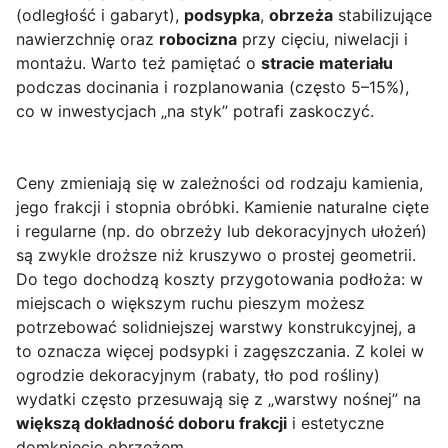
(odległość i gabaryt),
podsypka
,
obrzeża
stabilizujące
nawierzchnię oraz
robocizna
przy cięciu, niwelacji i
montażu. Warto też pamiętać o
stracie materiału
podczas docinania i rozplanowania (często 5–15%),
co w inwestycjach „na styk” potrafi zaskoczyć.
Ceny zmieniają się w zależności od rodzaju kamienia,
jego frakcji i stopnia obróbki. Kamienie naturalne cięte
i regularne (np. do obrzeży lub dekoracyjnych ułożeń)
są zwykle droższe niż kruszywo o prostej geometrii.
Do tego dochodzą koszty przygotowania podłoża: w
miejscach o większym ruchu pieszym możesz
potrzebować solidniejszej warstwy konstrukcyjnej, a
to oznacza więcej podsypki i zagęszczania. Z kolei w
ogrodzie dekoracyjnym (rabaty, tło pod rośliny)
wydatki często przesuwają się z „warstwy nośnej” na
większą dokładność doboru frakcji
i estetyczne
domknięcie obrzeżem.