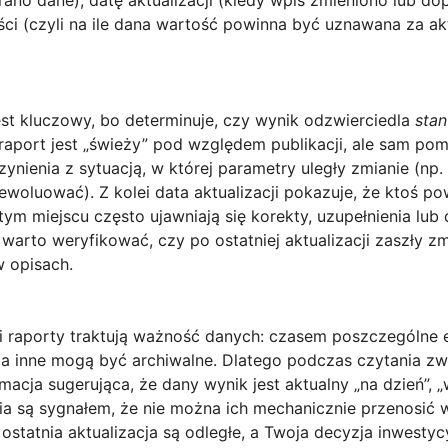
rano dane),
datę aktualizacji
(kiedy wpis zmieniono lub do
ści
(czyli na ile dana wartość powinna być uznawana za ak
st kluczowy, bo determinuje, czy wynik odzwierciedla
sta
i raport jest „świeży” pod względem publikacji, ale sam po
ynienia z sytuacją, w której parametry uległy zmianie (np
woluować). Z kolei data aktualizacji pokazuje, że ktoś p
ym miejscu często ujawniają się korekty, uzupełnienia lu
e warto weryfikować,
czy po ostatniej aktualizacji zaszły 
 w opisach.
jaki raporty traktują ważność danych: czasem poszczególne
, a inne mogą być archiwalne. Dlatego podczas czytania z
acja sugerująca, że dany wynik jest aktualny „na dzień”, „
a są sygnałem, że nie można ich mechanicznie przenosić w
 ostatnia aktualizacja są odległe
, a Twoja decyzja inwestyc