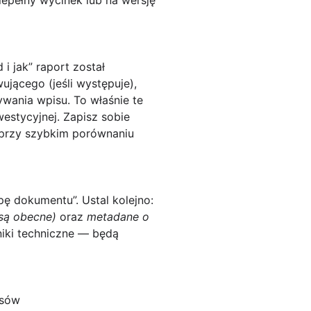
iepełny wycinek lub na wersję
 i jak” raport został
jącego (jeśli występuje),
ywania wpisu. To właśnie te
estycyjnej. Zapisz sobie
przy szybkim porównaniu
ę dokumentu”. Ustal kolejno:
 są obecne)
oraz
metadane o
niki techniczne — będą
usów