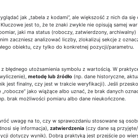
glądać jak „tabela z kodami”, ale większość z nich da się 
. Kluczowe jest to, że te znaki zwykle nie opisują samej wa
omiar, jaki ma status (roboczy, zatwierdzony, archiwalny) a
nim zaczniesz analizować liczby, zlokalizuj sekcje z ozna
łego obiektu, czy tylko do konkretnej pozycji/parametru.
ą z błędnego utożsamienia symbolu z wartością. W prakt
wyliczenie),
metodę lub źródło
(np. dane historyczne, aktu
k jest finalny, czy jest w trakcie weryfikacji). Jeśli prze
e „robocze” jako wiążące albo uznać, że brak danych oz
p. brak możliwości pomiaru albo dane nieukończone.
wróć uwagę na to, czy w sprawozdaniu stosowane są osobn
dnosi się informacja),
zatwierdzenia
(czy dane są przyjęte
tycji dotyczy wynik). Dobrą praktyką jest przejście po wie