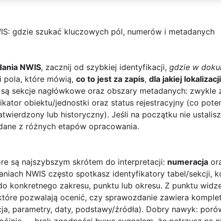
IS: gdzie szukać kluczowych pól, numerów i metadanych
ania NWIS
, zacznij od szybkiej identyfikacji,
gdzie w doku
i pola, które mówią,
co to jest za zapis
,
dla jakiej lokalizacji
 są sekcje nagłówkowe oraz obszary metadanych: zwykle 
ikator obiektu/jednostki oraz status rejestracyjny (co po
atwierdzony lub historyczny). Jeśli na początku nie ustalis
dane z różnych etapów opracowania.
óre są najszybszym skrótem do interpretacji:
numeracja
or
niach NWIS często spotkasz identyfikatory tabel/sekcji, 
do konkretnego zakresu, punktu lub okresu. Z punktu widz
 które pozwalają ocenić, czy sprawozdanie zawiera komplet
ja, parametry, daty, podstawy/źródła). Dobry nawyk: poró