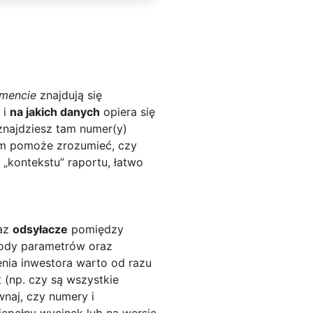
mencie
znajdują się
i
na jakich danych
opiera się
znajdziesz tam numer(y)
tem pomoże zrozumieć, czy
z „kontekstu” raportu, łatwo
az
odsyłacze
pomiędzy
kody parametrów oraz
enia inwestora warto od razu
 (np. czy są wszystkie
wnaj, czy numery i