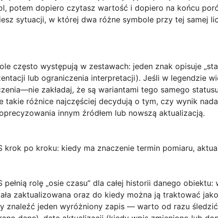
ol, potem dopiero czytasz wartość i dopiero na końcu poró
esz sytuacji, w której dwa różne symbole przy tej samej li
le często występują w zestawach: jeden znak opisuje „stan
ntacji lub ograniczenia interpretacji). Jeśli w legendzie 
czenia—nie zakładaj, że są wariantami tego samego statusu
takie różnice najczęściej decydują o tym, czy wynik nadaj
oprecyzowania innym źródłem lub nowszą aktualizacją.
rok po kroku: kiedy ma znaczenie termin pomiaru, aktuali
ełnią rolę „osie czasu” dla całej historii danego obiektu
tała zaktualizowana oraz do kiedy można ją traktować jak
zy znaleźć jeden wyróżniony zapis — warto od razu śledzi