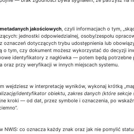
 spójnie — brak zgodności bywa sygnałem, że patrzysz na n
metadanych jakościowych
, czyli informacjach o tym, „skąd
ących: jednostki odpowiedzialnej, osoby/zespołu opracowu
oraz oznaczeń dotyczących trybu udostępnienia lub obowiąz
ją o tym, czy dokument możesz wykorzystać do decyzji inw
wowe identyfikatory z nagłówka — potem będą potrzebne 
a oraz przy weryfikacji w innych miejscach systemu.
m wejdziesz w interpretację wyników, wykonaj krótką „map
alizację/identyfikator obiektu
,
zakres danych (które sekcje
ejne kroki — od dat, przez symbole i oznaczenia, po wskaź
ciemno”.
w NWIS: co oznacza każdy znak oraz jak nie pomylić stat