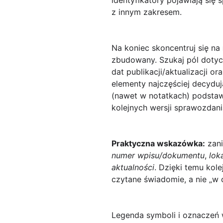
identyfikatory pojawiają się
z innym zakresem.
Na koniec skoncentruj się na
zbudowany. Szukaj pól dotycz
dat publikacji/aktualizacji 
elementy najczęściej decydu
(nawet w notatkach) podsta
kolejnych wersji sprawozdani
Praktyczna wskazówka:
zani
numer wpisu/dokumentu
,
lok
aktualności
. Dzięki temu kol
czytane świadomie, a nie „w 
Legenda symboli i oznaczeń 