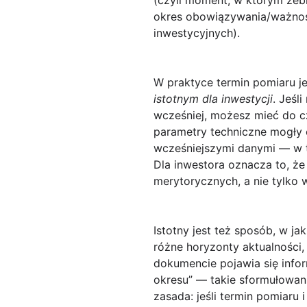
(czyli moment, w którym zeb
okres obowiązywania/ważno
inwestycyjnych).
W praktyce termin pomiaru je
istotnym dla inwestycji
. Jeśl
wcześniej, możesz mieć do cz
parametry techniczne mogły e
wcześniejszymi danymi — w t
Dla inwestora oznacza to, ż
merytorycznych
, a nie tylko
Istotny jest też sposób, w 
różne horyzonty aktualności
dokumencie pojawia się inform
okresu” — takie sformułowani
zasada:
jeśli termin pomiaru i