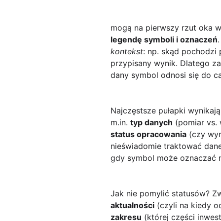
mogą na pierwszy rzut oka wy
legendę symboli i oznaczeń
kontekst
: np. skąd pochodzi p
przypisany wynik. Dlatego za
dany symbol odnosi się do ca
Najczęstsze pułapki wynikaj
m.in.
typ danych
(pomiar vs. 
status opracowania
(czy wyni
nieświadomie traktować dan
gdy symbol może oznaczać n
Jak nie pomylić statusów? Z
aktualności
(czyli na kiedy o
zakresu
(której części inwes