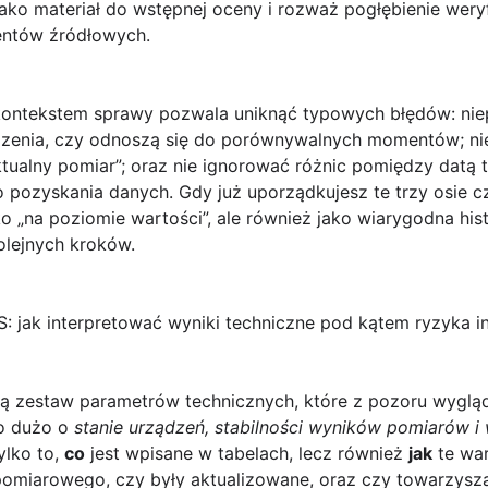
 jako materiał do wstępnej oceny i rozważ pogłębienie wery
entów źródłowych.
z kontekstem sprawy pozwala uniknąć typowych błędów: n
zenia, czy odnoszą się do porównywalnych momentów; nie
tualny pomiar”; oraz nie ignorować różnic pomiędzy datą te
o pozyskania danych. Gdy już uporządkujesz te trzy osie 
ko „na poziomie wartości”, ale również jako wiarygodna his
olejnych kroków.
S: jak interpretować wyniki techniczne pod kątem ryzyka 
ą zestaw parametrów technicznych, które z pozoru wygląda
o dużo o
stanie urządzeń, stabilności wyników pomiarów i
ylko to,
co
jest wpisane w tabelach, lecz również
jak
te war
omiarowego, czy były aktualizowane, oraz czy towarzyszą