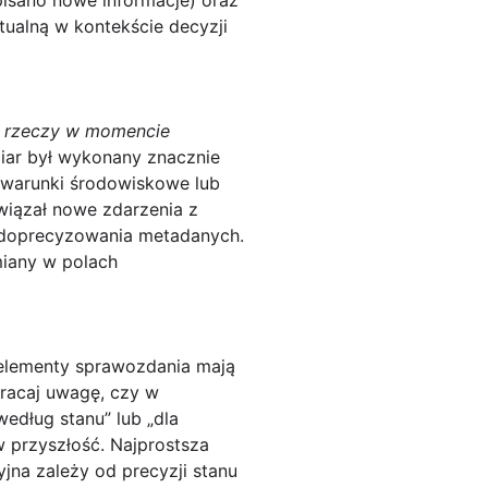
pisano nowe informacje) oraz
tualną w kontekście decyzji
n rzeczy w momencie
miar był wykonany znacznie
. warunki środowiskowe lub
owiązał nowe zdarzenia z
b doprecyzowania metadanych.
zmiany w polach
 elementy sprawozdania mają
wracaj uwagę, czy w
według stanu” lub „dla
 przyszłość. Najprostsza
yjna zależy od precyzji stanu