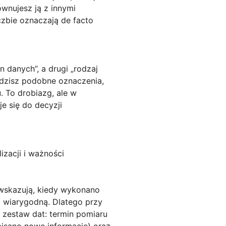
wnujesz ją z innymi
czbie oznaczają de facto
 danych”, a drugi „rodzaj
widzisz podobne oznaczenia,
. To drobiazg, ale w
e się do decyzji
zacji i ważności
: wskazują, kiedy wykonano
o wiarygodną. Dlatego przy
ć zestaw dat:
termin pomiaru