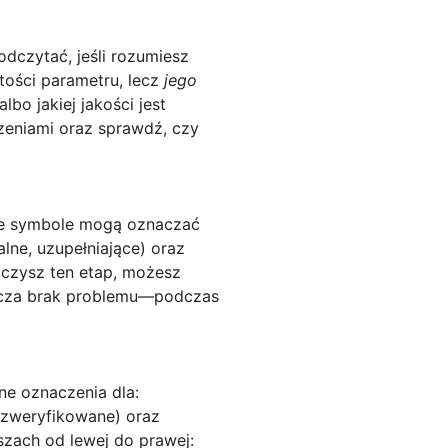
odczytać, jeśli rozumiesz
rtości parametru, lecz
jego
lbo jakiej jakości jest
czeniami oraz sprawdź, czy
yce symbole mogą oznaczać
alne, uzupełniające) oraz
skoczysz ten etap, możesz
nacza brak problemu—podczas
e oznaczenia dla:
/zweryfikowane) oraz
rszach od lewej do prawej: